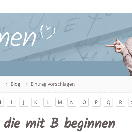
k
Blog
Eintrag vorschlagen
H
I
J
K
L
M
N
O
P
Q
R
 die mit B beginnen