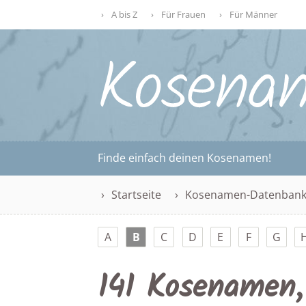
A bis Z
Für Frauen
Für Männer
Finde einfach deinen Kosenamen!
Startseite
Kosenamen-Datenban
A
B
C
D
E
F
G
141 Kosenamen,