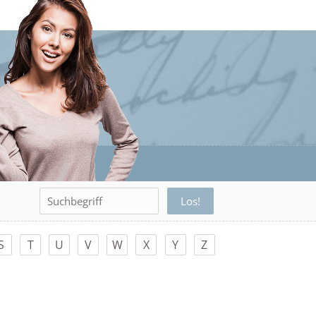
S
T
U
V
W
X
Y
Z