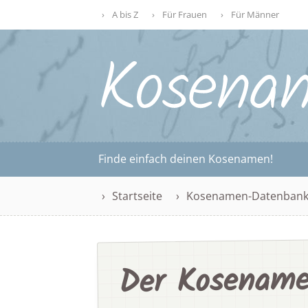
A bis Z
Für Frauen
Für Männer
Finde einfach deinen Kosenamen!
Startseite
Kosenamen-Datenban
Der Kosename