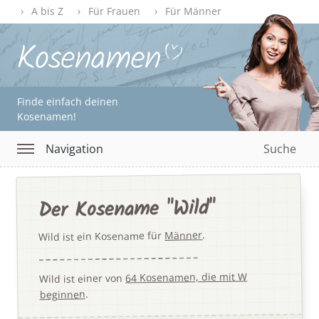
A bis Z
Für Frauen
Für Männer
Finde einfach deinen
Kosenamen!
Navigation
Suche
Der Kosename "Wild"
.
Männer
Wild ist ein Kosename für
64 Kosenamen, die mit W
Wild ist einer von
.
beginnen