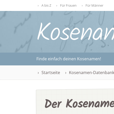
A bis Z
Für Frauen
Für Männer
Finde einfach deinen Kosenamen!
Startseite
Kosenamen-Datenban
Der Kosename 