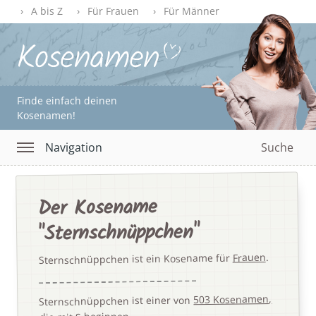
A bis Z
Für Frauen
Für Männer
Finde einfach deinen
Kosenamen!
Navigation
Suche
Der Kosename
"Sternschnüppchen"
.
Frauen
Sternschnüppchen ist ein Kosename für
503 Kosenamen,
Sternschnüppchen ist einer von
.