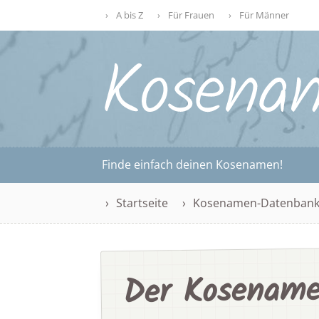
A bis Z
Für Frauen
Für Männer
Finde einfach deinen Kosenamen!
Startseite
Kosenamen-Datenban
Der Kosename