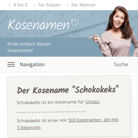
A bis Z
Für Frauen
Für Männer
Finde einfach deinen
Kosenamen!
Navigation
Suche
Der Kosename "Schokokeks"
.
Unisex
Schokokeks ist ein Kosename für
503 Kosenamen, die mit
Schokokeks ist einer von
.
S beginnen