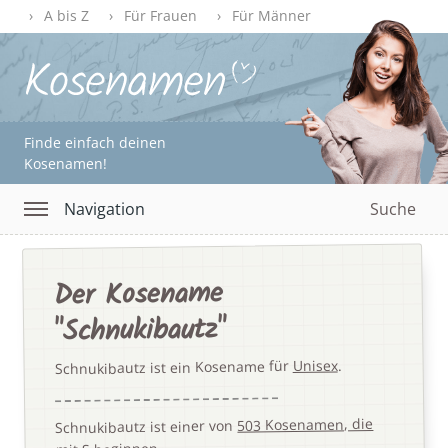
A bis Z
Für Frauen
Für Männer
Finde einfach deinen
Kosenamen!
Navigation
Suche
Der Kosename
"Schnukibautz"
.
Unisex
Schnukibautz ist ein Kosename für
503 Kosenamen, die
Schnukibautz ist einer von