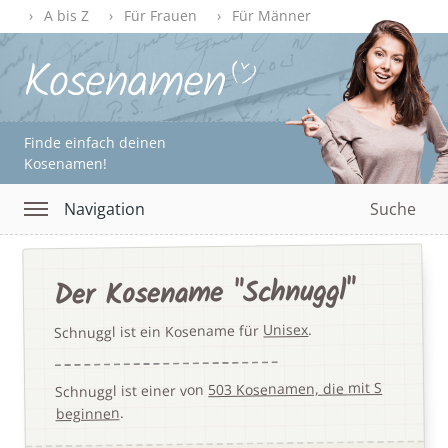
A bis Z
Für Frauen
Für Männer
Finde einfach deinen
Kosenamen!
Navigation
Suche
Der Kosename "Schnuggl"
.
Unisex
Schnuggl ist ein Kosename für
503 Kosenamen, die mit S
Schnuggl ist einer von
.
beginnen