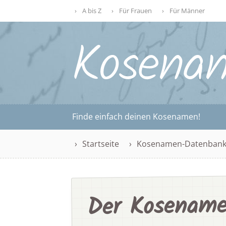
A bis Z
Für Frauen
Für Männer
Finde einfach deinen Kosenamen!
Startseite
Kosenamen-Datenban
Der Kosename