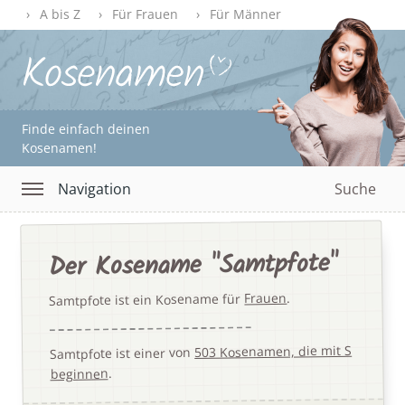
A bis Z
Für Frauen
Für Männer
Finde einfach deinen
Kosenamen!
Navigation
Suche
Der Kosename "Samtpfote"
.
Frauen
Samtpfote ist ein Kosename für
503 Kosenamen, die mit S
Samtpfote ist einer von
.
beginnen