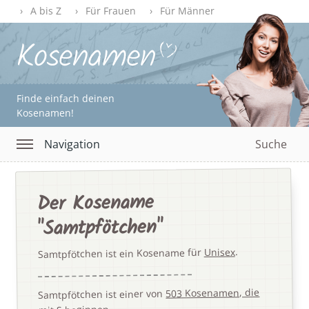
A bis Z
Für Frauen
Für Männer
Finde einfach deinen
Kosenamen!
Navigation
Suche
Der Kosename
"Samtpfötchen"
.
Unisex
Samtpfötchen ist ein Kosename für
503 Kosenamen, die
Samtpfötchen ist einer von