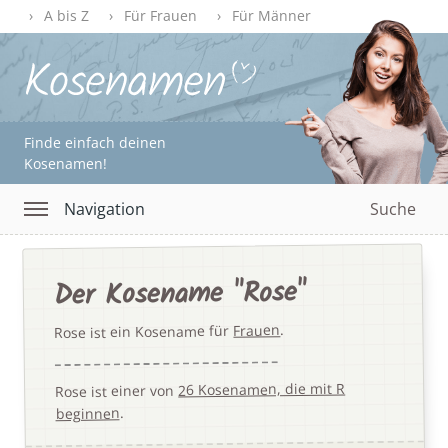
A bis Z
Für Frauen
Für Männer
Finde einfach deinen
Kosenamen!
Navigation
Suche
Der Kosename "Rose"
.
Frauen
Rose ist ein Kosename für
26 Kosenamen, die mit R
Rose ist einer von
.
beginnen