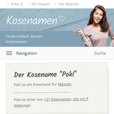
A bis Z
Für Frauen
Für Männer
Finde einfach deinen
Kosenamen!
Navigation
Suche
Der Kosename "Poki"
.
Männer
Poki ist ein Kosename für
131 Kosenamen, die mit P
Poki ist einer von
.
beginnen