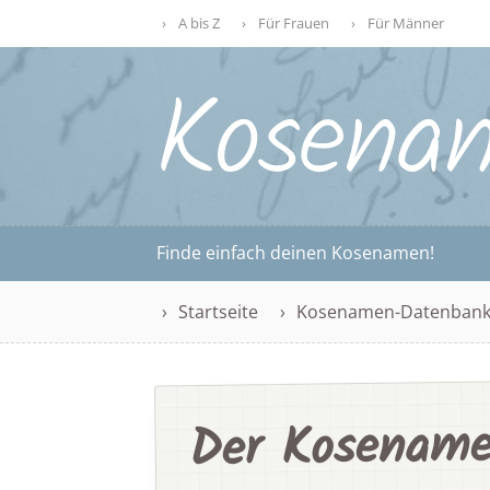
A bis Z
Für Frauen
Für Männer
Finde einfach deinen Kosenamen!
Startseite
Kosenamen-Datenban
Der Kosename