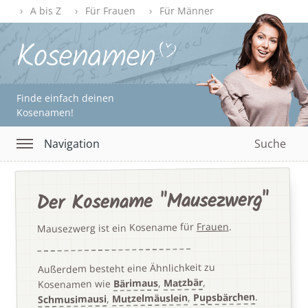
A bis Z
Für Frauen
Für Männer
Finde einfach deinen
Kosenamen!
Navigation
Suche
Der Kosename "Mausezwerg"
.
Frauen
Mausezwerg ist ein Kosename für
Außerdem besteht eine Ähnlichkeit zu
,
Matzbär
,
Bärimaus
Kosenamen wie
.
Pupsbärchen
,
Mutzelmäuslein
,
Schmusimausi