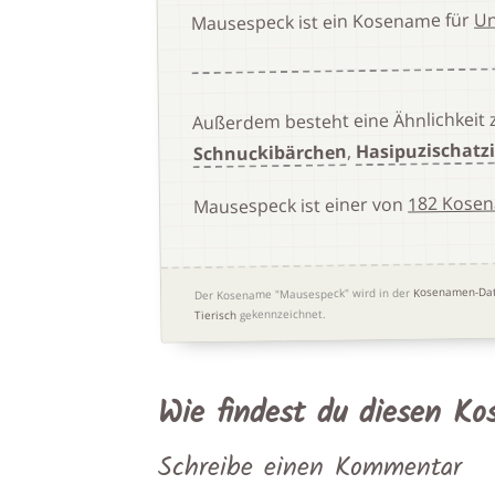
Un
Mausespeck ist ein Kosename für
Außerdem besteht eine Ähnlichkeit
Hasipuzischatz
,
Schnuckibärchen
182 Kosen
Mausespeck ist einer von
Kosenamen-Da
Der Kosename "Mausespeck" wird in der
gekennzeichnet.
Tierisch
Wie findest du diesen K
Schreibe einen Kommentar