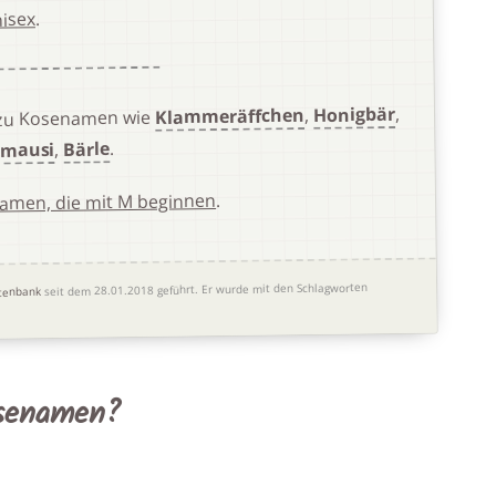
.
isex
,
Honigbär
,
Klammeräffchen
 zu Kosenamen wie
.
Bärle
,
imausi
.
amen, die mit M beginnen
Er wurde mit den Schlagworten
seit dem 28.01.2018 geführt.
tenbank
osenamen?