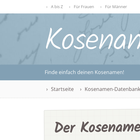
A bis Z
Für Frauen
Für Männer
Finde einfach deinen Kosenamen!
Startseite
Kosenamen-Datenban
Der Kosename