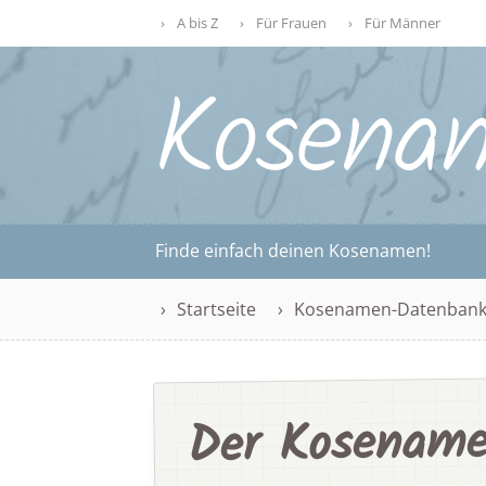
A bis Z
Für Frauen
Für Männer
Finde einfach deinen Kosenamen!
Startseite
Kosenamen-Datenban
Der Kosename