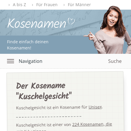
A bis Z
Für Frauen
Für Männer
Finde einfach deinen
Kosenamen!
Navigation
Suche
Der Kosename
"Kuschelgesicht"
.
Unisex
Kuschelgesicht ist ein Kosename für
224 Kosenamen, die
Kuschelgesicht ist einer von