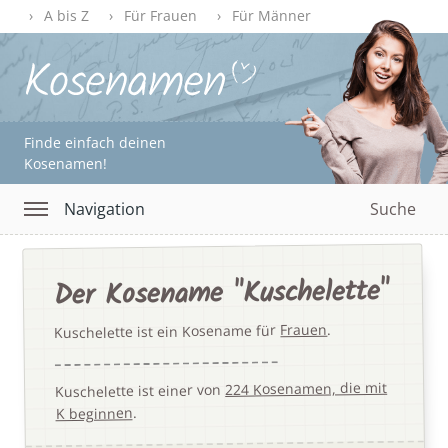
A bis Z
Für Frauen
Für Männer
Finde einfach deinen
Kosenamen!
Navigation
Suche
Der Kosename "Kuschelette"
.
Frauen
Kuschelette ist ein Kosename für
224 Kosenamen, die mit
Kuschelette ist einer von
.
K beginnen