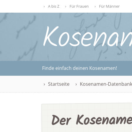
A bis Z
Für Frauen
Für Männer
Finde einfach deinen Kosenamen!
Startseite
Kosenamen-Datenban
Der Kosename