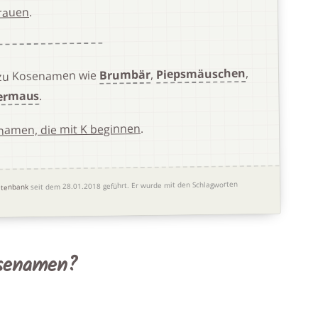
.
rauen
,
Piepsmäuschen
,
Brumbär
 zu Kosenamen wie
.
ermaus
.
namen, die mit K beginnen
Er wurde mit den Schlagworten
seit dem 28.01.2018 geführt.
tenbank
osenamen?