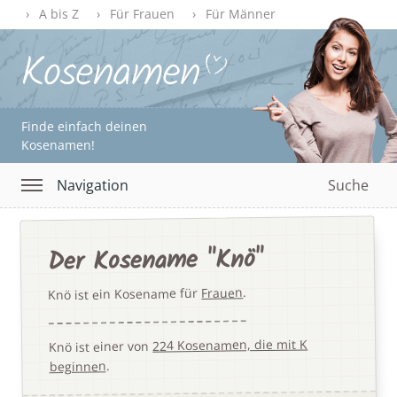
A bis Z
Für Frauen
Für Männer
Finde einfach deinen
Kosenamen!
Navigation
Suche
Der Kosename "Knö"
.
Frauen
Knö ist ein Kosename für
224 Kosenamen, die mit K
Knö ist einer von
.
beginnen