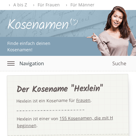
A bis Z
Für Frauen
Für Männer
Finde einfach deinen
Kosenamen!
Navigation
Suche
Der Kosename "Hexlein"
.
Frauen
Hexlein ist ein Kosename für
155 Kosenamen, die mit H
Hexlein ist einer von
.
beginnen