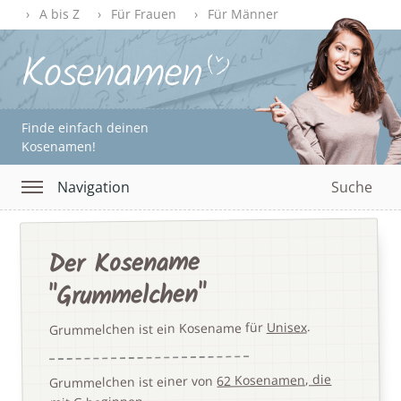
A bis Z
Für Frauen
Für Männer
Finde einfach deinen
Kosenamen!
Navigation
Suche
Der Kosename
"Grummelchen"
.
Unisex
Grummelchen ist ein Kosename für
62 Kosenamen, die
Grummelchen ist einer von