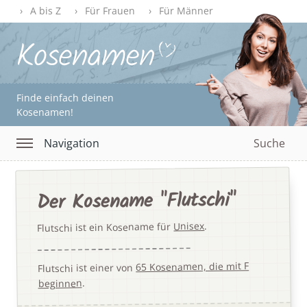
A bis Z
Für Frauen
Für Männer
Finde einfach deinen
Kosenamen!
Navigation
Suche
Der Kosename "Flutschi"
.
Unisex
Flutschi ist ein Kosename für
65 Kosenamen, die mit F
Flutschi ist einer von
.
beginnen