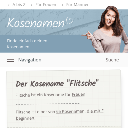
A bis Z
Für Frauen
Für Männer
Finde einfach deinen
Kosenamen!
Navigation
Suche
Der Kosename "Flitsche"
.
Frauen
Flitsche ist ein Kosename für
65 Kosenamen, die mit F
Flitsche ist einer von
.
beginnen