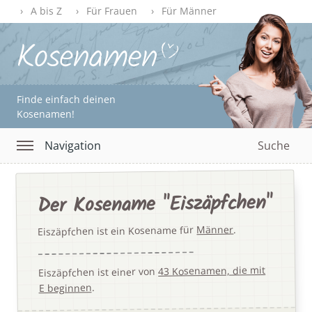
A bis Z
Für Frauen
Für Männer
Finde einfach deinen
Kosenamen!
Navigation
Suche
Der Kosename "Eiszäpfchen"
.
Männer
Eiszäpfchen ist ein Kosename für
43 Kosenamen, die mit
Eiszäpfchen ist einer von
.
E beginnen