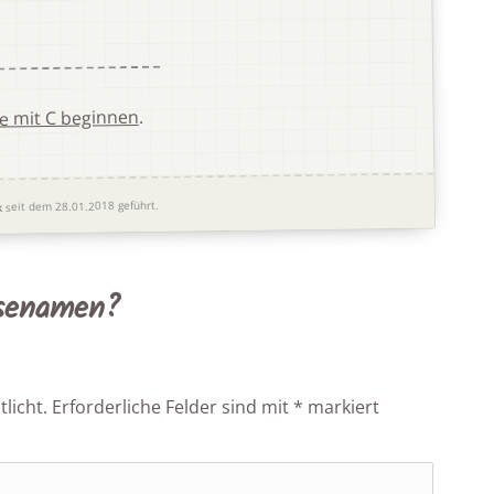
.
e mit C beginnen
seit dem 28.01.2018 geführt.
k
osenamen?
licht.
Erforderliche Felder sind mit
*
markiert