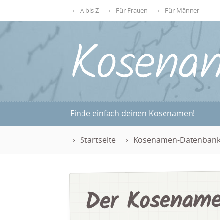
A bis Z
Für Frauen
Für Männer
Finde einfach deinen Kosenamen!
Startseite
Kosenamen-Datenban
Der Kosename 