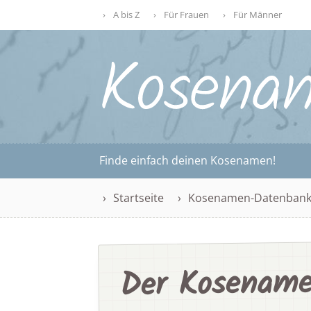
A bis Z
Für Frauen
Für Männer
Finde einfach deinen Kosenamen!
Startseite
Kosenamen-Datenban
Der Kosename